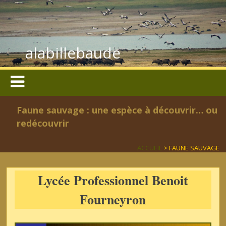
alabillebaude
Faune sauvage : une espèce à découvrir… ou
redécouvrir
ACCUEIL
> FAUNE SAUVAGE
Lycée Professionnel Benoit
Fourneyron