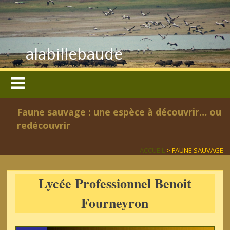
alabillebaude
Faune sauvage : une espèce à découvrir… ou
redécouvrir
ACCUEIL
> FAUNE SAUVAGE
Lycée Professionnel Benoit
Fourneyron