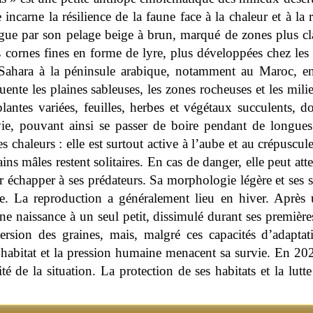
incarne la résilience de la faune face à la chaleur et à la
ngue par son pelage beige à brun, marqué de zones plus cl
 cornes fines en forme de lyre, plus développées chez les 
Sahara à la péninsule arabique, notamment au Maroc, en 
uente les plaines sableuses, les zones rocheuses et les mili
lantes variées, feuilles, herbes et végétaux succulents, don
vie, pouvant ainsi se passer de boire pendant de longue
es chaleurs : elle est surtout active à l’aube et au crépuscul
ains mâles restent solitaires. En cas de danger, elle peut a
 échapper à ses prédateurs. Sa morphologie légère et ses sa
le. La reproduction a généralement lieu en hiver. Après 
e naissance à un seul petit, dissimulé durant ses première
ersion des graines, mais, malgré ces capacités d’adaptati
habitat et la pression humaine menacent sa survie. En 202
 de la situation. La protection de ses habitats et la lutte