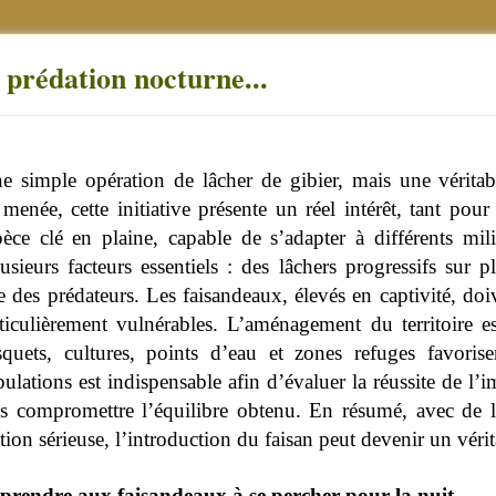
prédation nocturne...
une simple opération de lâcher de gibier, mais une vérita
enée, cette initiative présente un réel intérêt, tant pour
ce clé en plaine, capable de s’adapter à différents mil
sieurs facteurs essentiels : des lâchers progressifs sur 
e des prédateurs. Les faisandeaux, élevés en captivité, doiv
ticulièrement vulnérables.
L’aménagement du territoire es
quets, cultures, points d’eau et zones refuges favorise
ulations est indispensable afin d’évaluer la réussite de l’i
s compromettre l’équilibre obtenu. En résumé, avec de 
tion sérieuse, l’introduction du faisan peut devenir un véri
prendre aux faisandeaux à se percher pour la nuit