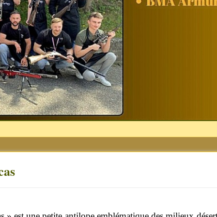
cas
cas » est une petite antilope emblématique des milieux dés