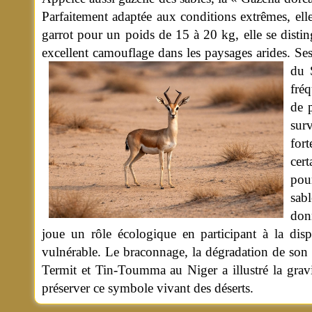
Parfaitement adaptée aux conditions extrêmes, elle 
garrot pour un poids de 15 à 20 kg, elle se disti
excellent camouflage dans les paysages arides. Ses
du 
fréq
de p
sur
fort
cert
pour
sab
donn
joue un rôle écologique en participant à la disp
vulnérable. Le braconnage, la dégradation de son 
Termit et Tin-Toumma au Niger a illustré la gravité
préserver ce symbole vivant des déserts.