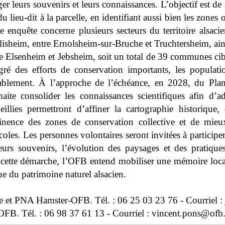
er leurs souvenirs et leurs connaissances. L’objectif est de 
 lieu-dit à la parcelle, en identifiant aussi bien les zones o
te enquête concerne plusieurs secteurs du territoire alsa
lisheim, entre Ernolsheim-sur-Bruche et Truchtersheim, ain
e Elsenheim et Jebsheim, soit un total de 39 communes cibl
gré des efforts de conservation importants, les populat
ablement. À l’approche de l’échéance, en 2028, du Plan
haite consolider les connaissances scientifiques afin d’ad
eillies permettront d’affiner la cartographie historique, 
tinence des zones de conservation collective et de mieux
coles. Les personnes volontaires seront invitées à participer
leurs souvenirs, l’évolution des paysages et des pratique
s cette démarche, l’OFB entend mobiliser une mémoire loca
e du patrimoine naturel alsacien.
ie et PNA Hamster-OFB. Tél. : 06 25 03 23 76 - Courriel 
OFB. Tél. : 06 98 37 61 13 - Courriel : vincent.pons@ofb