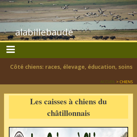
alabillebaude
Côté chiens: races, élevage, éducation, soins
ACCUEIL
> CHIENS
Les caisses à chiens du
châtillonnais