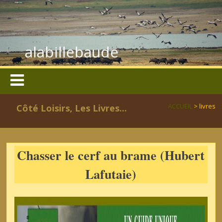
alabillebaude
ACCUEIL
> livres
Côté Loisirs, Les Livres...
Chasser le cerf au brame (Hubert
Lafutaie)