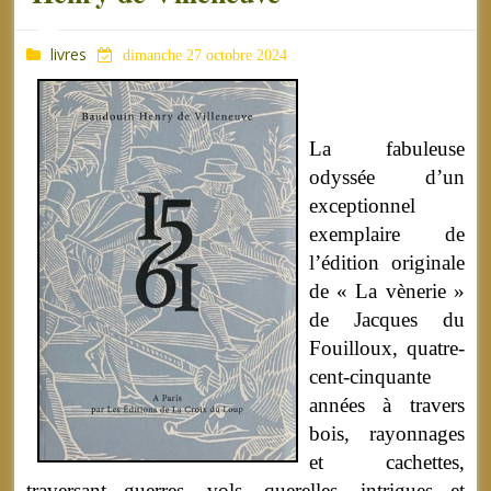
livres
dimanche 27 octobre 2024
La fabuleuse
odyssée d’un
exceptionnel
exemplaire de
l’édition originale
de « La vènerie »
de Jacques du
Fouilloux, quatre-
cent-cinquante
années à travers
bois, rayonnages
et cachettes,
traversant guerres, vols, querelles, intrigues et