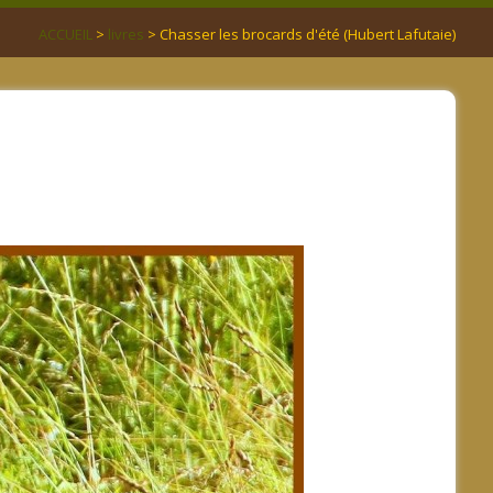
ACCUEIL
>
livres
> Chasser les brocards d'été (Hubert Lafutaie)