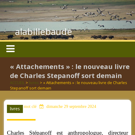
alabillebaude
« Attachements » : le nouveau livre
de Charles Stepanoff sort demain
ACCUEIL
>
livres
> « Attachements » : le nouveau livre de Charles
Stepanoff sort demain
aucun mot clé
dimanche 29 septembre 2024
livres
Charles Stépanoff est anthropologue, directeur