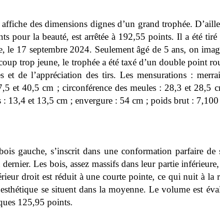
, affiche des dimensions dignes d’un grand trophée. D’ailleu
ts pour la beauté, est arrêtée à 192,55 points. Il a été tir
, le 17 septembre 2024. Seulement âgé de 5 ans, on imagi
coup trop jeune, le trophée a été taxé d’un double point r
 et de l’appréciation des tirs. Les mensurations : merra
37,5 et 40,5 cm ; circonférence des meules : 28,3 et 28,5 c
s : 13,4 et 13,5 cm ; envergure : 54 cm ; poids brut : 7,100
ois gauche, s’inscrit dans une conformation parfaire de s
dernier. Les bois, assez massifs dans leur partie inférieu
ieur droit est réduit à une courte pointe, ce qui nuit à la 
 l’esthétique se situent dans la moyenne. Le volume est é
lques 125,95 points.