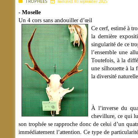
TROPHÉES
mercredi 03 septembre 2025
- Moselle
Un 4 cors sans andouiller d’œil
Ce cerf, estimé à tro
la dernière exposi
singularité de ce tr
l’ensemble une allu
Toutefois, à la dif
une silhouette à la 
la diversité naturel
À l’inverse du qua
chevillure, ce qui l
son trophée se rapproche donc de celui d’un quatre
immédiatement l’attention. Ce type de particularité i