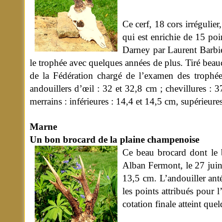
Ce cerf, 18 cors irrégulier
qui est enrichie de 15 poin
Darney par Laurent Barbie
le trophée avec quelques années de plus. Tiré beau
de la Fédération chargé de l’examen des trophées
andouillers d’œil : 32 et 32,8 cm ; chevillures : 
merrains : inférieures : 14,4 et 14,5 cm, supérieure
Marne
Un bon brocard de la plaine champenoise
Ce beau brocard dont le b
Alban Fermont, le 27 juin 
13,5 cm. L’andouiller antér
les points attribués pour
cotation finale atteint que