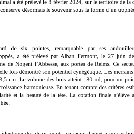
mal a été prélevé le 8 février 2024, sur le territoire de 
conserve désormais le souvenir sous la forme d’un trophée
rd de six pointes, remarquable par ses andouillers
loppés, a été prélevé par Alban Fermont, le 27 juin der
une de Nogent l’Abbesse, aux portes de Reims. Ce secteur
elle fois démontré son potentiel cynégétique. Les merrains
3,5 cm. Le volume des bois atteint 180 ml, pour un poid
 croissance harmonieuse. En tenant compte des critères est
arité et la beauté de la tête. La cotation finale s’élève 
phée.
e identique des deux pivots, ce jeune daguet a vu ses bo