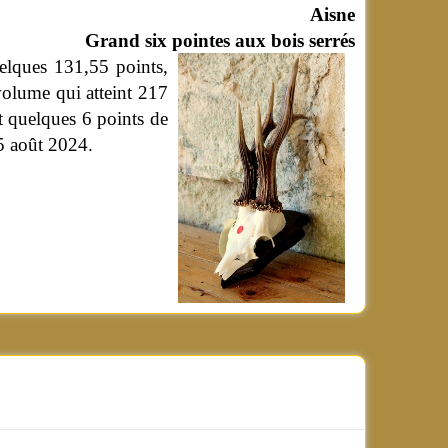
Aisne
Grand six pointes aux bois serrés
uelques 131,55 points,
volume qui atteint 217
nt quelques 6 points de
15 août 2024.