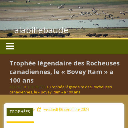
alabillebaude
Trophée légendaire des Rocheuses
canadiennes, le « Bovey Ram » a
100 ans
ACCUEIL
>
TROPHÉES
> Trophée légendaire des Rocheuses
canadiennes, le « Bovey Ram » a 100 ans
aucun mot clé
vendredi 06 décembre 2024
TROPHÉES