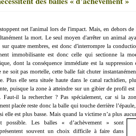
nécessitent des balles « d’achèvement »
 stoppent net l'animal lors de l'impact. Mais, en dehors de 
ltanément la mort. Le seul moyen d'arrêter un animal ayan
 sur quatre membres, est donc d'interrompre la conduct
ement immobilisante est donc celle qui sectionne la moe
ique, dont la conséquence immédiate est la suppression 
e ne soit pas mortelle, cette balle fait chuter instantanémen
e. Plus elle sera située haute dans le canal rachidien, pl
nte, puisque la zone à atteindre sur un gibier de profil est
. Faut-il la rechercher ? Pas spécialement, car si la zon
ment placée reste donc la balle qui touche derrière l’épaule,
si elle est plus basse. Mais quand la victime n’a plus auc
nt possible.
Les balles « d’achèvement » sont
présentent souvent un choix difficile à faire dans