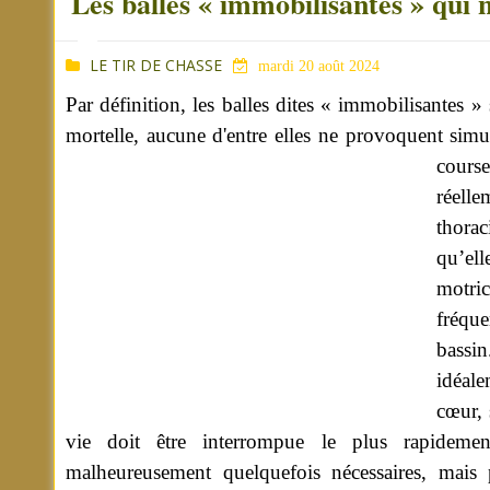
Les balles « immobilisantes » qui 
LE TIR DE CHASSE
mardi 20 août 2024
Par définition, les balles dites « immobilisantes »
mortelle, aucune d'entre elles ne provoquent simu
course
réell
thorac
qu’ell
motric
fréque
bassin
idéale
cœur, 
vie doit être interrompue le plus rapideme
malheureusement quelquefois nécessaires, mais 