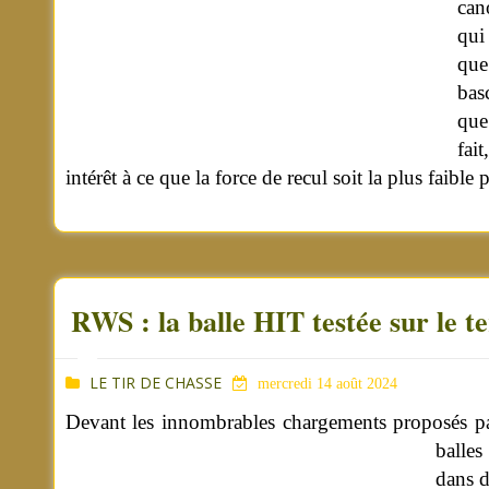
can
qui
que
bas
que
fai
intérêt à ce que la force de recul soit la plus faibl
RWS : la balle HIT testée sur le t
LE TIR DE CHASSE
mercredi 14 août 2024
Devant les innombrables chargements proposés par l
balles
dans d