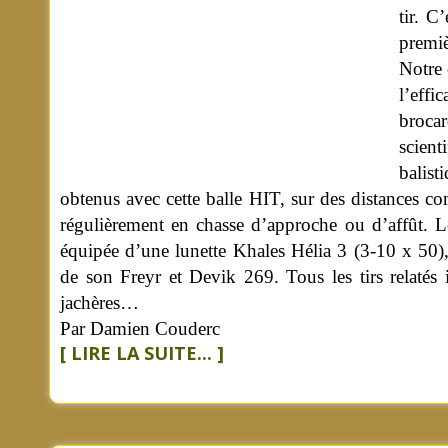
tir. C
premiè
Notre 
l’effi
brocar
scient
balis
obtenus avec cette balle HIT, sur des distances c
régulièrement en chasse d’approche ou d’affût. Le
équipée d’une lunette Khales Hélia 3 (3-10 x 50)
de son Freyr et Devik 269. Tous les tirs relatés i
jachères…
Par Damien Couderc
[ LIRE LA SUITE... ]