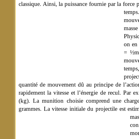
classique. Ainsi, la puissance fournie par la force
temps
mouvem
masse
Physi
on en 
=
½mV2
mouve
temps
projec
quantité de mouvement dû au principe de l’actio
rapidement la vitesse et l’énergie de recul. Par 
(kg). La munition choisie comprend une charg
grammes. La vitesse initiale du projectile est es
mas
con
mon