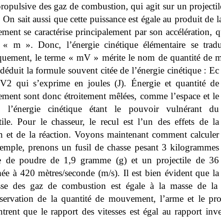
 propulsive des gaz de combustion, qui agit sur un projecti
.
On sait aussi que cette puissance est égale au produit de la
ent se caractérise principalement par son accélération, qu
 « m ». Donc, l’énergie cinétique élémentaire se tradu
quement, le terme « mV » mérite le nom de quantité de
déduit la formule souvent citée de l’énergie cinétique : Ec
 qui s’exprime en joules (J). Énergie et quantité de
ment sont donc étroitement mêlées, comme l’espace et le
, l’énergie cinétique étant le pouvoir vulnérant du
tile. Pour le chasseur, le recul est l’un des effets de la
n et de la réaction. Voyons maintenant comment calculer
exemple, prenons un fusil de chasse pesant
3 kilogrammes
e de poudre de 1,9 gramme (g) et un projectile de 36
timée à 420 mètres/seconde (m/s).
Il est bien évident que la
se des gaz de combustion est égale à la masse de la c
servation de la quantité de mouvement, l’arme et le proje
trent que le rapport des vitesses est égal au rapport inv