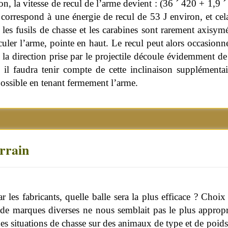
on, la vitesse de recul de l’arme devient : (36
´
420
+
1,9
´
 correspond à une énergie de recul de 53 J environ, et ce
 les fusils de chasse et les carabines sont rarement axisymé
culer l’arme, pointe en haut. Le recul peut alors occasionne
 la direction prise par le projectile découle évidemment d
t, il faudra tenir compte de cette inclinaison supplémen
e possible en tenant fermement l’arme.
errain
es fabricants, quelle balle sera la plus efficace ? Choix 
 de marques diverses ne nous semblait pas le plus approp
es situations de chasse sur des animaux de type et de poid