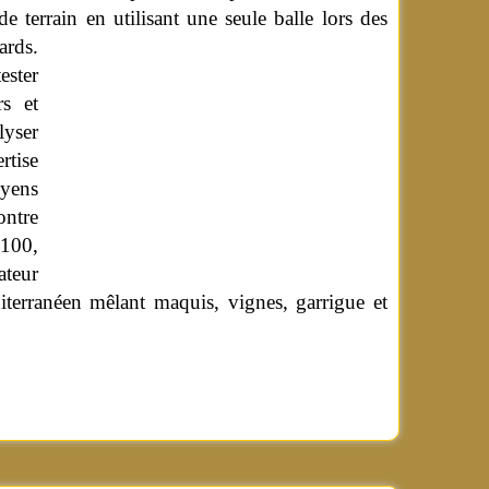
e terrain en utilisant une seule balle lors des
ards.
ester
rs et
lyser
rtise
oyens
ontre
 100,
ateur
diterranéen mêlant maquis, vignes, garrigue et