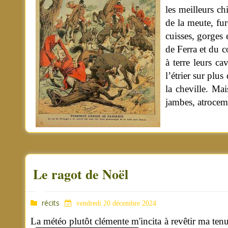
les meilleurs ch
de la meute, fur
cuisses, gorges 
de Ferra et du c
à terre leurs ca
l’étrier sur plus
la cheville. Ma
jambes, atrocem
Le ragot de Noël
récits
vendredi 20 décembre 2024
La météo plutôt clémente m'incita à revêtir ma ten