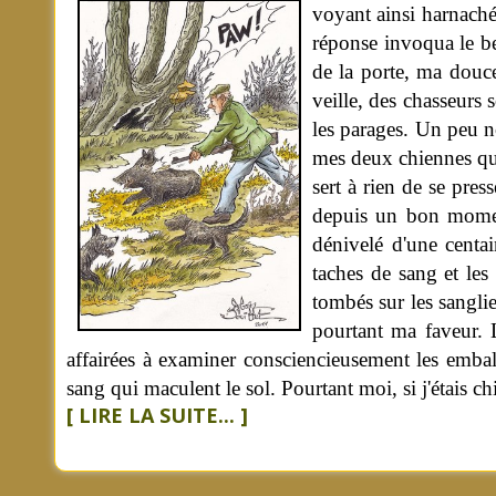
voyant ainsi harnaché
réponse invoqua le bes
de la porte, ma douce
veille, des chasseurs 
les parages. Un peu n
mes deux chiennes qui
sert à rien de se pres
depuis un bon moment
dénivelé d'une centa
taches de sang et les
tombés sur les sanglie
pourtant ma faveur. L
affairées à examiner consciencieusement les emball
sang qui maculent le sol. Pourtant moi, si j'étais 
[ LIRE LA SUITE... ]