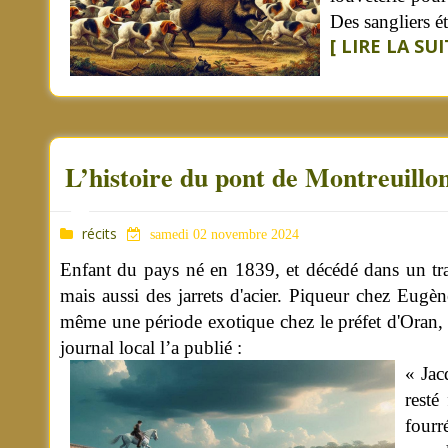
Des sangliers 
[ LIRE LA SUIT
L’histoire du pont de Montreuillon 
récits
samedi 02 novembre 2024
Enfant du pays né en 1839, et décédé dans un tragi
mais aussi des jarrets d'acier. Piqueur chez Eug
même une période exotique chez le préfet d'Oran, qu
journal local l’a publié :
« Jac
resté
fourr