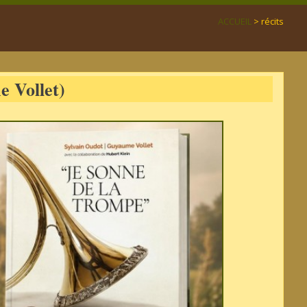
ACCUEIL
> récits
e Vollet)