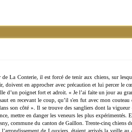
e La Conterie, il est forcé de tenir aux chiens, sur lesquel
ir, doivent en approcher avec précaution et lui percer le 
lle d’un poignet fort et adroit. « Je l’ai faite un jour au gra
saut en recevant le coup, qu’il s'en fut avec mon couteau 
dans son côté ». Il se trouve des sangliers dont la vigueur 
ence, mettre en danger les veneurs les plus expérimentés. 
sny, commune du canton de Gaillon. Trente-cinq chiens du
 l’arrondissement de Louviers, étaient arrivés la veille a