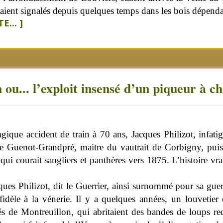
étaient signalés depuis quelques temps dans les bois dépe
E... ]
ou... l’exploit insensé d’un piqueur à ch
que accident de train à 70 ans, Jacques Philizot, infatiga
ène Guenot-Grandpré, maitre du vautrait de Corbigny, puis
i courait sangliers et panthères vers 1875. L’histoire vraie
ques Philizot, dit le Guerrier, ainsi surnommé pour sa guerre
 fidèle à la vénerie. Il y a quelques années, un louvetier
és de Montreuillon, qui abritaient des bandes de loups re