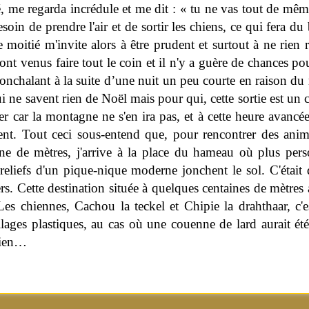
, me regarda incrédule et me dit : « tu ne vas tout de même
oin de prendre l'air et de sortir les chiens, ce qui fera du
 moitié m'invite alors à être prudent et surtout à ne rien
sont venus faire tout le coin et il n'y a guère de chances po
onchalant à la suite d’une nuit un peu courte en raison du 
 ne savent rien de Noël mais pour qui, cette sortie est un 
ser car la montagne ne s'en ira pas, et à cette heure avancé
. Tout ceci sous-entend que, pour rencontrer des animau
ine de mètres, j'arrive à la place du hameau où plus per
 reliefs d'un pique-nique moderne jonchent le sol. C'était 
rs. Cette destination située à quelques centaines de mètres 
es chiennes, Cachou la teckel et Chipie la drahthaar, c'
ages plastiques, au cas où une couenne de lard aurait été 
chien…