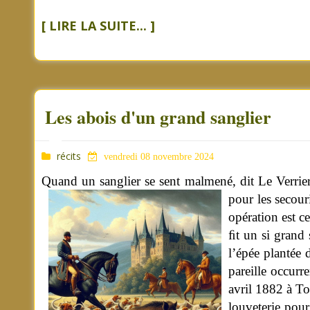
[ LIRE LA SUITE... ]
Les abois d'un grand sanglier
récits
vendredi 08 novembre 2024
Quand un sanglier se sent malmené, dit Le Verrier d
pour les secour
opération est ce
ﬁt un si grand 
l’épée plantée 
pareille occurr
avril 1882 à To
louveterie pour