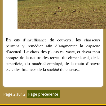
d’insuffisance
couverts
chasseurs
En cas
de
, les
peuvent
remédier
afin
d’augmenter
capacité
y
la
d’accueil
choix
vaste
devra
tenir
. Le
des plants est
, et
compte
terres
climat
de la nature des
, du
local, de la
superficie
matériel
employé
d’œuvre
, du
, de la main
société
et… des finances de la
de chasse...
Posts
Page 2 sur 2
navigation