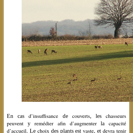
d’insuffisance
couverts
chasseurs
En cas
de
, les
peuvent
remédier
afin
d’augmenter
capacité
y
la
d’accueil
choix
vaste
devra
tenir
. Le
des plants est
, et