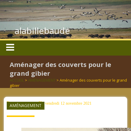
alabillebaude
Aménager des couverts pour le
grand gibier
ACCUEIL
>
AMÉNAGEMENT
> Aménager des couverts pour le grand
gibier
aucun mot clé
vendredi 12 novembre 2021
AMÉNAGEMENT