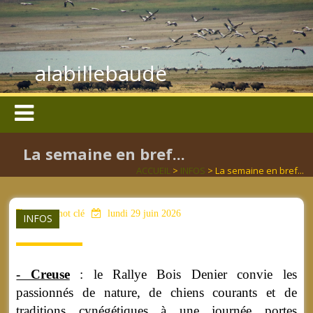
alabillebaude
La semaine en bref...
ACCUEIL
>
INFOS
> La semaine en bref...
aucun mot clé
lundi 29 juin 2026
INFOS
- Creuse
: le Rallye Bois Denier convie les
passionnés de nature, de chiens courants et de
traditions cynégétiques à une journée portes