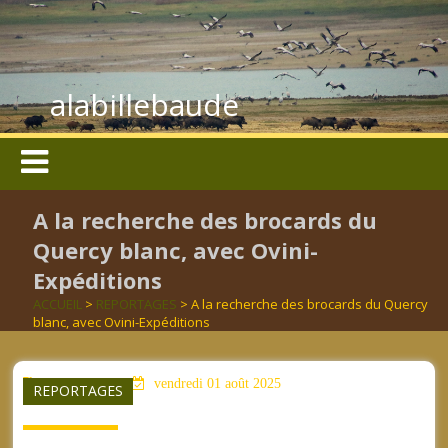
alabillebaude
A la recherche des brocards du
Quercy blanc, avec Ovini-
Expéditions
ACCUEIL
>
REPORTAGES
> A la recherche des brocards du Quercy
blanc, avec Ovini-Expéditions
aucun mot clé
vendredi 01 août 2025
REPORTAGES