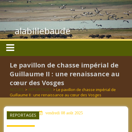
alabillebaude
Le pavillon de chasse impérial de
Guillaume II : une renaissance au
cœur des Vosges
ACCUEIL
>
REPORTAGES
> Le pavillon de chasse impérial de
Guillaume II : une renaissance au cœur des Vosges
aucun mot clé
vendredi 08 août 2025
REPORTAGES