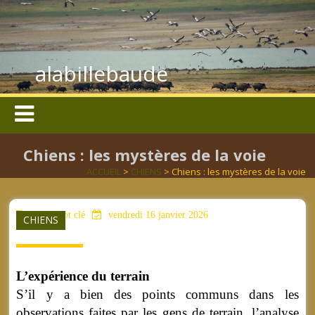
alabillebaude
Chiens : les mystères de la voie
ACCUEIL
>
CHIENS
> Chiens : les mystères de la voie
aucun mot clé
vendredi 16 janvier 2026
CHIENS
L’expérience du terrain
S’il y a bien des points communs dans les
observations faites par les gens de terrain, l’analyse