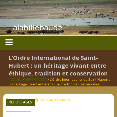
alabillebaude
L’Ordre International de Saint-
Hubert : un héritage vivant entre
éthique, tradition et conservation
ACCUEIL
>
REPORTAGES
> L’Ordre International de Saint-Hubert :
un héritage vivant entre éthique, tradition et conservation
aucun mot clé
vendredi 29 août 2025
REPORTAGES