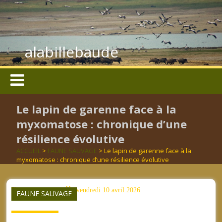
alabillebaude
Le lapin de garenne face à la
myxomatose : chronique d’une
résilience évolutive
ACCUEIL
>
FAUNE SAUVAGE
> Le lapin de garenne face à la
myxomatose : chronique d’une résilience évolutive
aucun mot clé
vendredi 10 avril 2026
FAUNE SAUVAGE