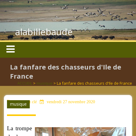
alabillebaude
La fanfare des chasseurs d'Ile de
France
ACCUEIL
>
musique
> La fanfare des chasseurs d'Ile de France
aucun mot clé
vendredi 27 novembre 2020
musique
La trompe