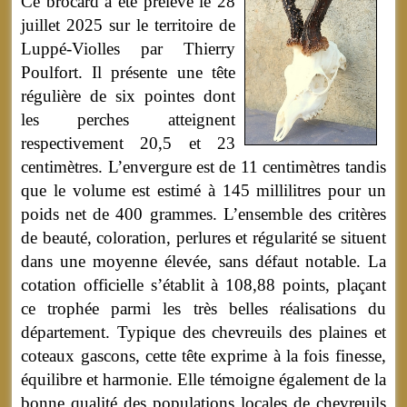
Ce brocard a été prélevé le 28
juillet 2025 sur le territoire de
Luppé-Violles par Thierry
Poulfort. Il présente une tête
régulière de six pointes dont
les perches atteignent
respectivement 20,5 et 23
centimètres. L’envergure est de 11 centimètres tandis
que le volume est estimé à 145 millilitres pour un
poids net de 400 grammes. L’ensemble des critères
de beauté, coloration, perlures et régularité se situent
dans une moyenne élevée, sans défaut notable. La
cotation officielle s’établit à 108,88 points, plaçant
ce trophée parmi les très belles réalisations du
département. Typique des chevreuils des plaines et
coteaux gascons, cette tête exprime à la fois finesse,
équilibre et harmonie. Elle témoigne également de la
bonne qualité des populations locales de chevreuils