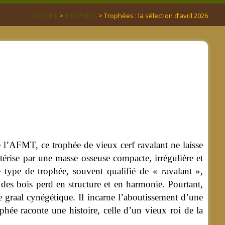
ACCUEIL
>
TROPHÉES
> Trophées : la sélection d’avril 2026
’AFMT, ce trophée de vieux cerf ravalant ne laisse
actérise par une masse osseuse compacte, irrégulière et
 type de trophée, souvent qualifié de « ravalant »,
 des bois perd en structure et en harmonie. Pourtant,
e graal cynégétique. Il incarne l’aboutissement d’une
phée raconte une histoire, celle d’un vieux roi de la