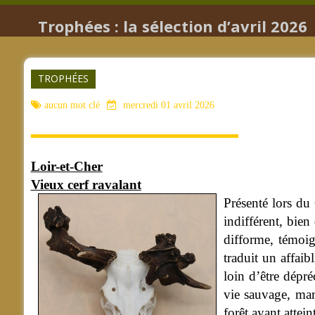
Trophées : la sélection d’avril 2026
TROPHÉES
aucun mot clé
mercredi 01 avril 2026
Loir-et-Cher
Vieux cerf ravalant
Présenté lors d
indifférent, bien
difforme, témoig
traduit un affai
loin d’être dépr
vie sauvage, mar
forêt ayant attei