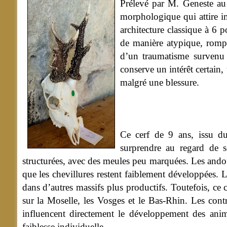
Prélevé par M. Geneste au 
morphologique qui attire i
architecture classique à 6 p
de manière atypique, rompa
d’un traumatisme survenu d
conserve un intérêt certain,
malgré une blessure.
Ce cerf de 9 ans, issu d
surprendre au regard de s
structurées, avec des meules peu marquées. Les andouil
que les chevillures restent faiblement développées.
dans d’autres massifs plus productifs. Toutefois, ce
sur la Moselle, les Vosges et le Bas-Rhin. Les contr
influencent directement le développement des anima
faiblesse individuelle.