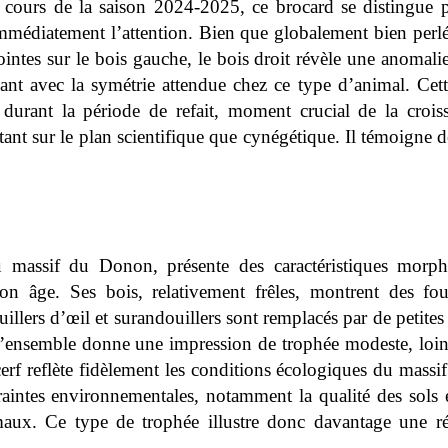
cours de la saison 2024-2025, ce brocard se distingue p
mmédiatement l’attention. Bien que globalement bien perlé
ointes sur le bois gauche, le bois droit révèle une anomalie 
nt avec la symétrie attendue chez ce type d’animal. Cet
urant la période de refait, moment crucial de la croissa
 tant sur le plan scientifique que cynégétique. Il témoigne d
u massif du Donon, présente des caractéristiques morp
on âge. Ses bois, relativement frêles, montrent des fo
lers d’œil et surandouillers sont remplacés par de petites 
 L’ensemble donne une impression de trophée modeste, loin
 cerf reflète fidèlement les conditions écologiques du mass
aintes environnementales, notamment la qualité des sols et
ux. Ce type de trophée illustre donc davantage une réal