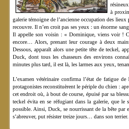
résineux
à proxi
galerie témoigne de l’ancienne occupation des lieux p
recouvre.
Il n’en croit pas ses yeux : un énorme sang
Il appelle son voisin : « Dominique, viens voir ! C
encore… Alors, prenant leur courage à deux mains, 
Dessous, apparaît alors une petite tête de teckel, a
Duck, dont tous les chasseurs des environs connaiss
minutes plus tard, il est là, les larmes aux yeux, tenan
L’examen vétérinaire confirma l’état de fatigue de 
protagonistes reconstituèrent le périple du chien : apr
cet endroit où, à bout de course, épuisé par sa blessu
teckel évita en se réfugiant dans la galerie, que le
possible. Ainsi, Duck, se nourrissant de la bête par 
s’abreuver, put résister treize jours… dans son terrier.