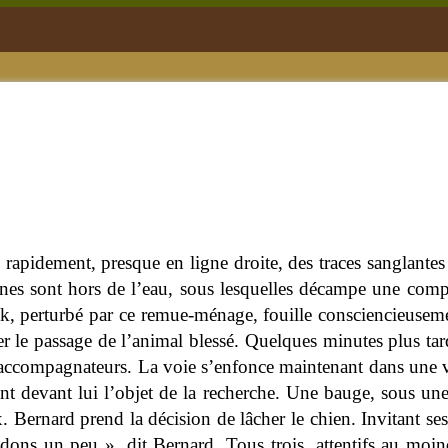
 rapidement, presque en ligne droite, des traces sanglantes
ines sont hors de l’eau, sous lesquelles décampe une compa
, perturbé par ce remue-ménage, fouille consciencieusemen
er le passage de l’animal blessé. Quelques minutes plus ta
x accompagnateurs. La voie s’enfonce maintenant dans une v
tant devant lui l’objet de la recherche. Une bauge, sous un
ux. Bernard prend la décision de lâcher le chien. Invitant ses 
ndons un peu », dit Bernard. Tous trois, attentifs au moi