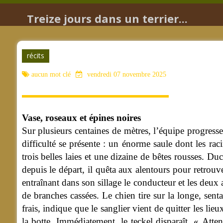
Treize jours dans un terrier...
récits
aucun mot clé
vendredi 07 novembre 2025
Vase, roseaux et épines noires
Sur plusieurs centaines de mètres, l’équipe progresse
difficulté se présente : un énorme saule dont les rac
trois belles laies et une dizaine de bêtes rousses.
Duck
depuis le départ, il quêta aux alentours pour retrouv
entraînant dans son sillage le conducteur et les deu
de branches cassées. Le chien tire sur la longe, sen
frais, indique que le sanglier vient de quitter les lie
la botte. Immédiatement, le teckel disparaît. « Atte