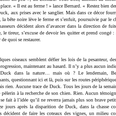
 place. « Il est au ferme ! » lance Bernard. « Restez bien d
uck, aux prises avec le sanglier. Mais dans ce décor fourr
 la bête noire lève le ferme et s’enfuit, poursuivie par le 
asseurs décident alors d’avancer dans la direction de fuit
 le tireur, s’excuse de devoir les quitter et prend congé : s
 de quoi se restaurer.
ques oiseaux semblent défier les lois de la pesanteur, de
rogression, maintenant au hasard. Il n’y a plus aucun indice,
nt Duck dans la nature… mais où ?
Le lendemain, Ber
ants, questionnant ici et là, puis sur les routes périphérique
is rien. Aucune trace de Duck. Tous les jours de la semai
 pèlerin à la recherche de son chien. Rien. Aucun témoigna
se fait à l’idée qu’il ne reverra jamais plus son brave pe
eize jours après la disparition de Duck, dans la chasse
s décident de faire les coteaux des vignes, un milieu co