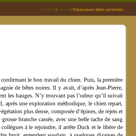
ACCUEIL
>
récits
> Treize jours dans un terrier...
 confirmant le bon travail du chien. Puis, la première
gnie de bêtes noires. Il y avait, d’après Jean-Pierre,
t les bauges. N’y trouvant pas l’odeur qu’il suivait
rd, après une exploration méthodique, le chien repart,
égétation plus dense, composée d’épines, de rejets et
e grosse branche cassée, avec une belle tache de sang
collègues à le rejoindre, il arrête Duck et le libère de
ndre bruit, entendent soudain, à quelques dizaines de