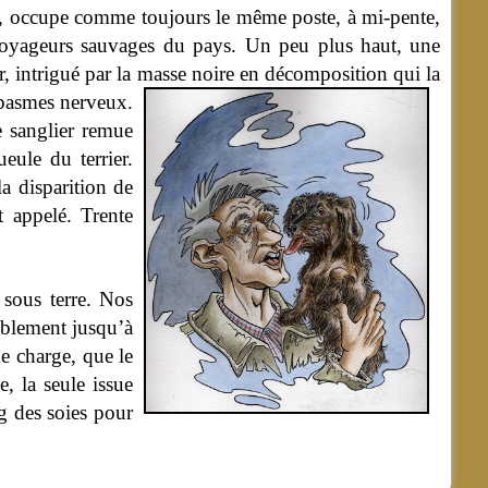
yen, occupe comme toujours le même poste, à mi-pente,
voyageurs sauvages du pays. Un peu plus haut, une
r, intrigué par la masse noire en décomposition qui la
 spasmes nerveux.
e sanglier remue
eule du terrier.
a disparition de
t appelé. Trente
 sous terre. Nos
bablement jusqu’à
me charge, que le
, la seule issue
ng des soies pour