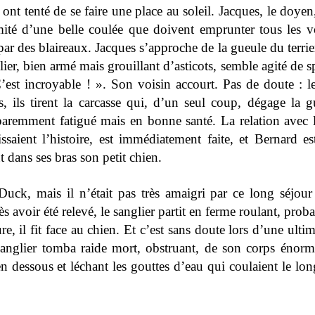
 ont tenté de se faire une place au soleil. Jacques, le do
mité d’une belle coulée que doivent emprunter tous les 
ar des blaireaux. Jacques s’approche de la gueule du terrie
lier, bien armé mais grouillant d’asticots, semble agité de
’est incroyable ! ». Son voisin accourt. Pas de doute : l
ils tirent la carcasse qui, d’un seul coup, dégage la gu
pparemment fatigué mais en bonne santé. La relation avec l
aient l’histoire, est immédiatement faite, et Bernard es
t dans ses bras son petit chien.
Duck, mais il n’était pas très amaigri par ce long séjour
ès avoir été relevé, le sanglier partit en ferme roulant, pro
re, il fit face au chien. Et c’est sans doute lors d’une ulti
 sanglier tomba raide mort, obstruant, de son corps énorme
en dessous et léchant les gouttes d’eau qui coulaient le lo