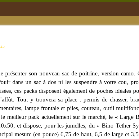
023
e présenter son nouveau sac de poitrine, version camo. C
fouir dans un sac à dos ni les suspendre à votre cou, p
risées, ces packs disposent également de poches idéales po
’affût. Tout y trouvera sa place : permis de chasser, br
entaires, lampe frontale et piles, couteau, outil multifon
le meilleur pack actuellement sur le marché, le « Large
10x50, et dispose, pour les jumelles, du « Bino Tether Sy
cipal mesure (en pouce) 6,75 de haut, 6,5 de large et 3