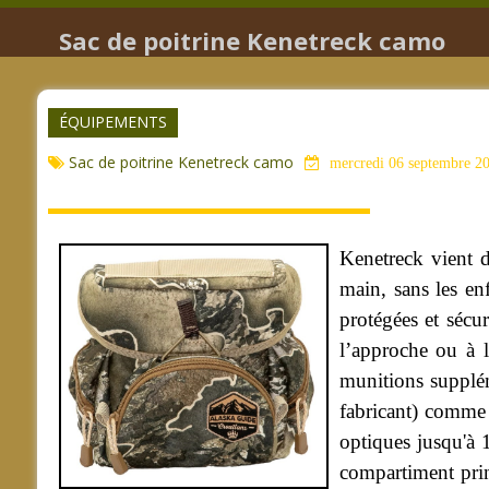
Sac de poitrine Kenetreck camo
ÉQUIPEMENTS
Sac de poitrine Kenetreck camo
mercredi 06 septembre 2
Kenetreck vient d
main, sans les en
protégées et sécu
l’approche ou à l
munitions supplém
fabricant) comme 
optiques jusqu'à 
compartiment prin