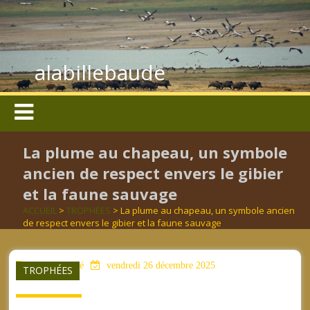
alabillebaude
La plume au chapeau, un symbole
ancien de respect envers le gibier
et la faune sauvage
ACCUEIL
>
TROPHÉES
> La plume au chapeau, un symbole ancien
de respect envers le gibier et la faune sauvage
aucun mot clé
vendredi 26 décembre 2025
TROPHÉES