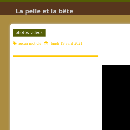
La pelle et la bête
photos-vidéos
aucun mot clé
lundi 19 avril 2021