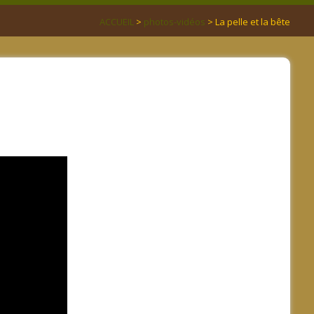
ACCUEIL
>
photos-vidéos
> La pelle et la bête