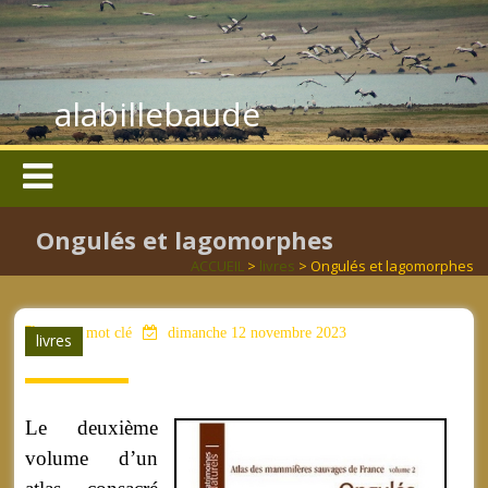
alabillebaude
Ongulés et lagomorphes
ACCUEIL
>
livres
> Ongulés et lagomorphes
aucun mot clé
dimanche 12 novembre 2023
livres
Le deuxième
volume d’un