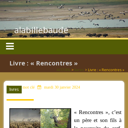
alabillebaude
Livre : « Rencontres »
ACCUEIL
>
livres
> Livre : « Rencontres »
aucun mot clé
mardi 30 janvier 2024
livres
« Rencontres », c’est
un père et son fils à