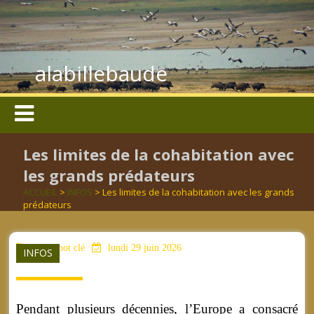
alabillebaude
Les limites de la cohabitation avec
les grands prédateurs
ACCUEIL
>
INFOS
> Les limites de la cohabitation avec les grands
prédateurs
aucun mot clé
lundi 29 juin 2026
INFOS
Pendant plusieurs décennies, l’Europe a consacré