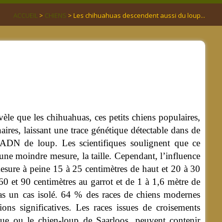
ACCUEIL
>
CHIENS
> Les chihuahuas descendent aussi du loup...
e que les chihuahuas, ces petits chiens populaires,
ires, laissant une trace génétique détectable dans de
’ADN de loup. Les scientifiques soulignent que ce
 une moindre mesure, la taille.
Cependant, l’influence
 mesure à peine 15 à 25 centimètres de haut et 20 à 30
 60 et 90 centimètres au garrot et de 1 à 1,6 mètre de
as un cas isolé. 64 % des races de chiens modernes
ns significatives. Les races issues de croisements
que ou le chien-loup de Saarloos, peuvent contenir