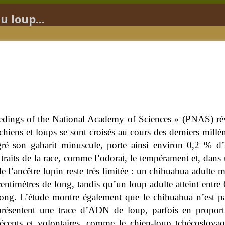
 loup...
edings of the National Academy of Sciences » (PNAS) révèl
iens et loups se sont croisés au cours des derniers milléna
ré son gabarit minuscule, porte ainsi environ 0,2 % d
s traits de la race, comme l’odorat, le tempérament et, dans
de l’ancêtre lupin reste très limitée : un chihuahua adulte
centimètres de long, tandis qu’un loup adulte atteint entre
long. L’étude montre également que le chihuahua n’est p
présentent une trace d’ADN de loup, parfois en proportio
récents et volontaires, comme le chien-loup tchécoslova