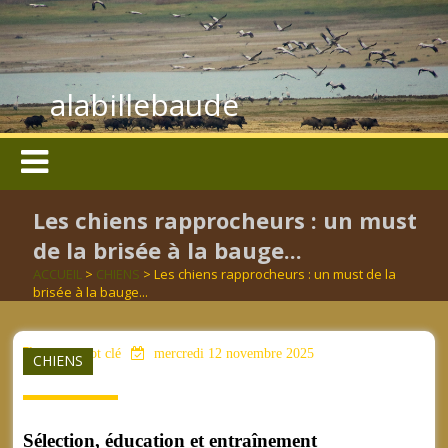
alabillebaude
Les chiens rapprocheurs : un must
de la brisée à la bauge...
ACCUEIL
>
CHIENS
> Les chiens rapprocheurs : un must de la
brisée à la bauge...
aucun mot clé
mercredi 12 novembre 2025
CHIENS
Sélection, éducation et entraînement