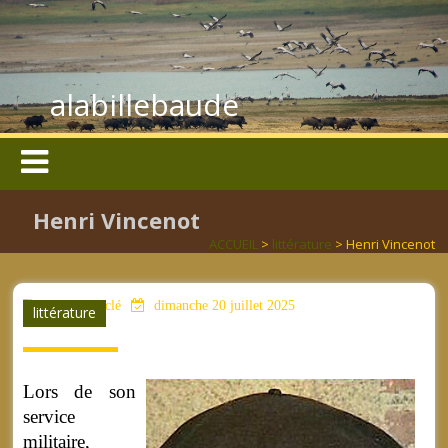
alabillebaude
Henri Vincenot
ACCUEIL
>
littérature
> Henri Vincenot
aucun mot clé
dimanche 20 juillet 2025
littérature
Lors de son
service
militaire,