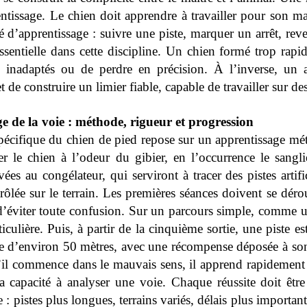
entissage. Le chien doit apprendre à travailler pour son ma
 d’apprentissage : suivre une piste, marquer un arrêt, reve
ssentielle dans cette discipline. Un chien formé trop rap
inadaptés ou de perdre en précision. À l’inverse, un a
t de construire un limier fiable, capable de travailler sur d
e de la voie : méthode, rigueur et progression
écifique du chien de pied repose sur un apprentissage mét
tier le chien à l’odeur du gibier, en l’occurrence le sangl
vées au congélateur, qui serviront à tracer des pistes artif
ôlée sur le terrain. Les premières séances doivent se dér
 d’éviter toute confusion. Sur un parcours simple, comme un
ticulière. Puis, à partir de la cinquième sortie, une piste 
e d’environ 50 mètres, avec une récompense déposée à son 
e s’il commence dans le mauvais sens, il apprend rapidement
a capacité à analyser une voie. Chaque réussite doit êtr
pistes plus longues, terrains variés, délais plus importants