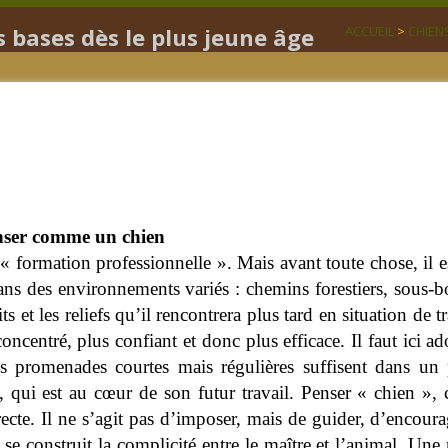
s bases dès le plus jeune âge
ACCUEIL
>
CHIEN
penser comme un chien
formation professionnelle ». Mais avant toute chose, il es
ans des environnements variés : chemins forestiers, sous-boi
ts et les reliefs qu’il rencontrera plus tard en situation de tr
ncentré, plus confiant et donc plus efficace. Il faut ici 
es promenades courtes mais régulières suffisent dans u
 qui est au cœur de son futur travail. Penser « chien », 
recte.
Il ne s’agit pas d’imposer, mais de guider, d’encourag
 se construit la complicité entre le maître et l’animal. Une