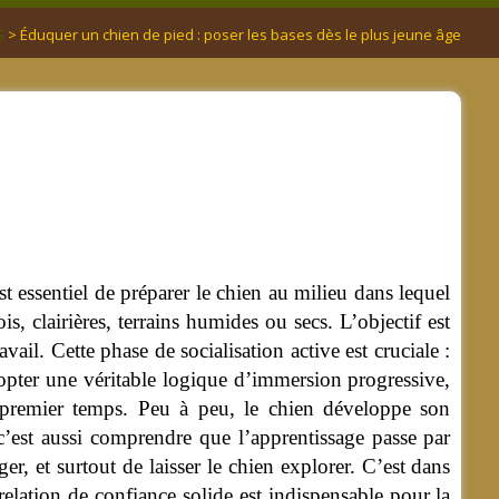
S
> Éduquer un chien de pied : poser les bases dès le plus jeune âge
t essentiel de préparer le chien au milieu dans lequel
s, clairières, terrains humides ou secs. L’objectif est
avail. Cette phase de socialisation active est cruciale :
adopter une véritable logique d’immersion progressive,
n premier temps. Peu à peu, le chien développe son
c’est aussi comprendre que l’apprentissage passe par
er, et surtout de laisser le chien explorer. C’est dans
 relation de confiance solide est indispensable pour la