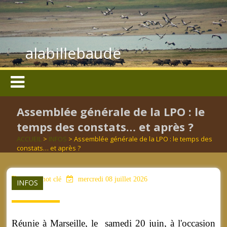
alabillebaude
Assemblée générale de la LPO : le
temps des constats… et après ?
ACCUEIL
>
INFOS
> Assemblée générale de la LPO : le temps des
constats… et après ?
aucun mot clé
mercredi 08 juillet 2026
INFOS
Réunie à Marseille, le samedi 20 juin, à l'occasion