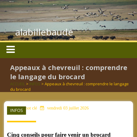
alabillebaude
Appeaux à chevreuil : comprendre
le langage du brocard
ACCUEIL
>
INFOS
> Appeaux à chevreuil : comprendre le langage
du brocard
aucun mot clé
vendredi 03 juillet 2026
INFOS
Cinq conseils pour faire venir un brocard