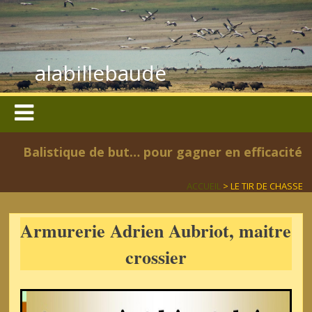
alabillebaude
Balistique de but… pour gagner en efficacité
ACCUEIL
> LE TIR DE CHASSE
Armurerie Adrien Aubriot, maitre
crossier