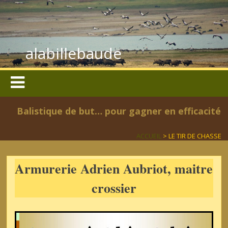
alabillebaude
Balistique de but… pour gagner en efficacité
ACCUEIL
> LE TIR DE CHASSE
Armurerie Adrien Aubriot, maitre
crossier