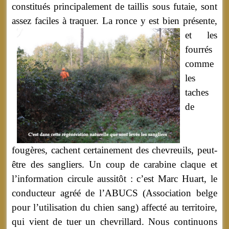
constitués principalement de taillis sous futaie, sont
assez faciles à traquer.
La ronce y est bien présente,
et les
fourrés
comme
les
taches
de
fougères, cachent certainement des chevreuils, peut-
être des sangliers. Un coup de carabine claque et
l’information circule aussitôt : c’est Marc Huart, le
conducteur agréé de l’ABUCS (Association belge
pour l’utilisation du chien sang) affecté au territoire,
qui vient de tuer un chevrillard.
Nous continuons