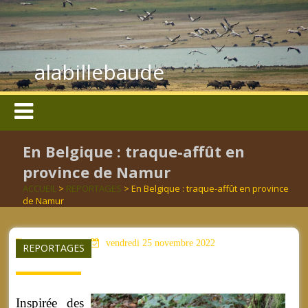
alabillebaude
En Belgique : traque-affût en
province de Namur
ACCUEIL
>
REPORTAGES
> En Belgique : traque-affût en province
de Namur
aucun mot clé
vendredi 25 novembre 2022
REPORTAGES
Inspirée des