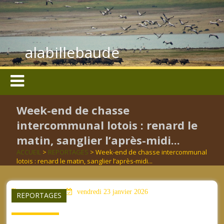
alabillebaude
Week-end de chasse
intercommunal lotois : renard le
matin, sanglier l’après-midi...
ACCUEIL
>
REPORTAGES
> Week-end de chasse intercommunal
lotois : renard le matin, sanglier l’après-midi...
aucun mot clé
vendredi 23 janvier 2026
REPORTAGES