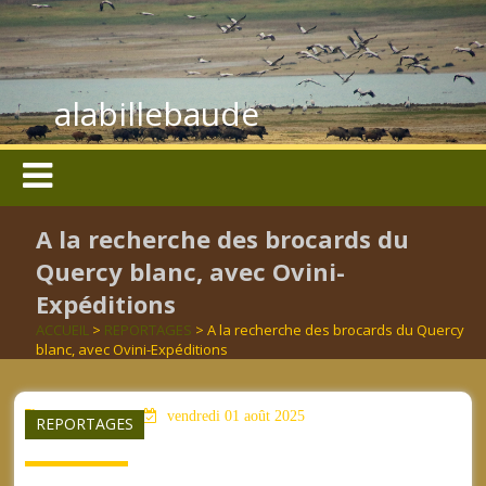
alabillebaude
A la recherche des brocards du
Quercy blanc, avec Ovini-
Expéditions
ACCUEIL
>
REPORTAGES
> A la recherche des brocards du Quercy
blanc, avec Ovini-Expéditions
aucun mot clé
vendredi 01 août 2025
REPORTAGES