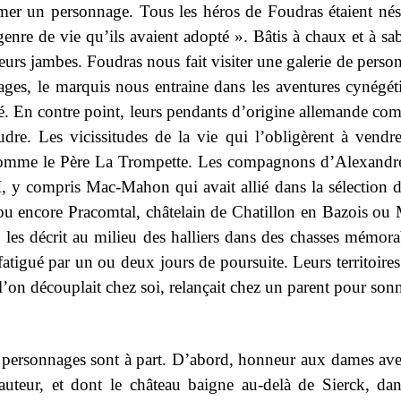
er un personnage. Tous les héros de Foudras étaient né
re de vie qu’ils avaient adopté ». Bâtis à chaux et à sabl
 leurs jambes. Foudras nous fait visiter une galerie de per
ges, le marquis nous entraine dans les aventures cynégétiq
anité. En contre point, leurs pendants d’origine allemande 
dre. Les vicissitudes de la vie qui l’obligèrent à vendr
comme le Père La Trompette. Les compagnons d’Alexandre 
 II, y compris Mac-Mahon qui avait allié dans la sélection d
, ou encore Pracomtal, châtelain de Chatillon en Bazois ou
 les décrit au milieu des halliers dans des chasses mémor
fatigué par un ou deux jours de poursuite. Leurs territoires 
l’on découplait chez soi, relançait chez un parent pour sonn
x personnages sont à part. D’abord, honneur aux dames ave
 auteur, et dont le château baigne au-delà de Sierck, da