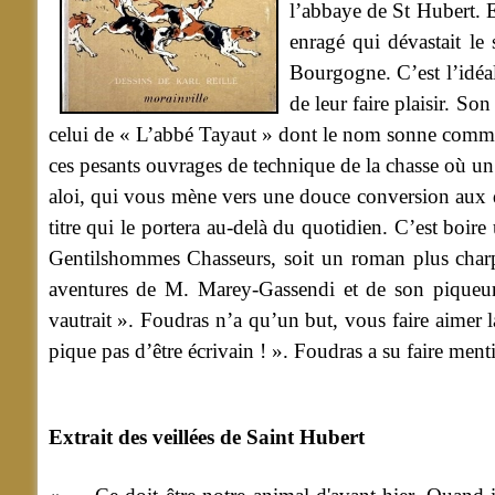
l’abbaye de St Hubert. 
enragé qui dévastait le
Bourgogne. C’est l’idéal
de leur faire plaisir. S
celui de « L’abbé Tayaut » dont le nom sonne comme 
ces pesants ouvrages de technique de la chasse où un
aloi, qui vous mène vers une douce conversion aux dél
titre qui le portera au-delà du quotidien. C’est boi
Gentilshommes Chasseurs, soit un roman plus charpe
aventures de M. Marey-Gassendi et de son piqueur
vautrait ». Foudras n’a qu’un but, vous faire aimer 
pique pas d’être écrivain ! ». Foudras a su faire men
Extrait des veillées de Saint Hubert