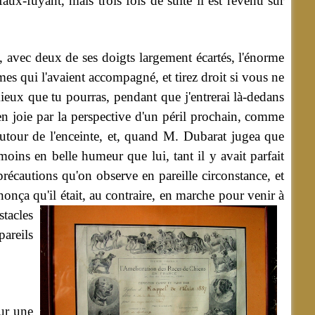
aux-fuyant, mais trois fois de suite il est revenu sur
, avec deux de ses doigts largement écartés, l'énorme
mmes qui l'avaient accompagné, et tirez droit si vous ne
ieux que tu pourras, pendant que j'entrerai là-dedans
en joie par la perspective d'un péril prochain, comme
autour de l'enceinte, et, quand M. Dubarat jugea que
moins en belle humeur que lui, tant il y avait parfait
 précautions qu'on observe en pareille circonstance, et
onça qu'il était, au contraire, en marche pour venir à
stacles
pareils
sur une