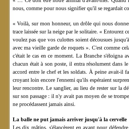
« … Ce doit être notre animal d'avant-hier. Quand il 
nous, comme pour nous signifier qu'il se regardait c
« Voilà, sur mon honneur, un drôle qui nous donnera 
trace laissée sur la neige par le solitaire. « Entourez
voulez pas que vos culottes soient décousues jusqu'à
avec ma vieille garde de roquets ». C'est comme cela
c'était le cas en ce moment. La Branche s'éloigna a
chacun était à son poste, il entra résolument dans le
accord entre le chef et les soldats. À peine avait-il 
croyant loin encore l'ennemi qu'ils espéraient surpre
leur rencontre.
Le sanglier, au lieu de rester sur la d
sur son passage : il n'y avait pas moyen de se tromper
ne procédassent jamais ainsi.
La balle ne put jamais arriver jusqu'à la cervelle
Les dix mâtins, s'élancèrent en avant pour défendre