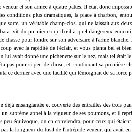
e veneur et son armée à quatre pattes. Il était donc impossi
des conditions plus dramatiques, la place à charbon, ento
que sorte, un véritable champ-clos, qui ne laissait aux deux
barat vit du premier coup d'œil à quel dangereux ennemi il
 chasse pour fondre sur son adversaire à l'arme blanche. M
coup avec la rapidité de l'éclair, et vous planta bel et bi
n lui avait donné une pichenette sur le nez, mais tel était 
rrêta pas pour si peu de chose, et, continuant sa première ch
buta ce dernier avec une facilité qui témoignait de sa force 
déjà ensanglantée et couverte des entrailles des trois pauvr
it un suprême appel à la vigueur de ses poumons, et il repr
ès peu équivoque, on en conviendra, pour ceux qui étaient à 
ue par la longueur du fusil de l'intrépide veneur, qui avait eu