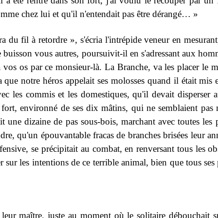
a été rentré dans son fort, j'ai voulu le recouper par un f
omme chez lui et qu'il n'entendait pas être dérangé… »
du fil à retordre », s'écria l'intrépide veneur en mesurant
 ce buisson vous autres, poursuivit-il en s'adressant aux ho
 vos os par ce monsieur-là. La Branche, va les placer le m
 que notre héros appelait ses molosses quand il était mis 
vec les commis et les domestiques, qu'il devait disperser 
 fort, environné de ses dix mâtins, qui ne semblaient pas 
fait une dizaine de pas sous-bois, marchant avec toutes les
ndre, qu'un épouvantable fracas de branches brisées leur ann
éfensive, se précipitait au combat, en renversant tous les ob
 sur les intentions de ce terrible animal, bien que tous ses 
 leur maître, juste au moment où le solitaire débouchait 