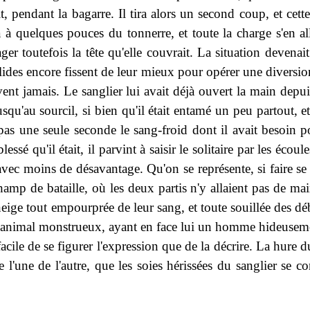
 pendant la bagarre. Il tira alors un second coup, et cett
a à quelques pouces du tonnerre, et toute la charge s'en a
 toutefois la tête qu'elle couvrait. La situation devenait
alides encore fissent de leur mieux pour opérer une diversio
ent jamais. Le sanglier lui avait déjà ouvert la main depuis
qu'au sourcil, si bien qu'il était entamé un peu partout, et
as une seule seconde le sang-froid dont il avait besoin pour
sé qu'il était, il parvint à saisir le solitaire par les écoule
vec moins de désavantage. Qu'on se représente, si faire se p
amp de bataille, où les deux partis n'y allaient pas de mai
neige tout empourprée de leur sang, et toute souillée des déb
n animal monstrueux, ayant en face lui un homme hideusement 
facile de se figurer l'expression que de la décrire. La hure
nce l'une de l'autre, que les soies hérissées du sanglier se