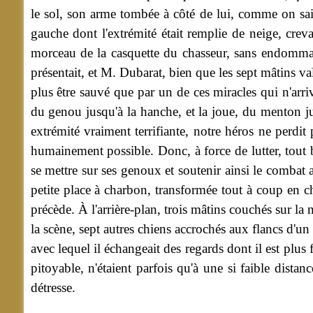
le sol, son arme tombée à côté de lui, comme on sait,
gauche dont l'extrémité était remplie de neige, crev
morceau de la casquette du chasseur, sans endommager
présentait, et M. Dubarat, bien que les sept mâtins v
plus être sauvé que par un de ces miracles qui n'arriv
du genou jusqu'à la hanche, et la joue, du menton jus
extrémité vraiment terrifiante, notre héros ne perdit p
humainement possible. Donc, à force de lutter, tout bles
se mettre sur ses genoux et soutenir ainsi le combat a
petite place à charbon, transformée tout à coup en ch
précède. À l'arrière-plan, trois mâtins couchés sur la 
la scène, sept autres chiens accrochés aux flancs d'u
avec lequel il échangeait des regards dont il est plus 
pitoyable, n'étaient parfois qu'à une si faible dista
détresse.