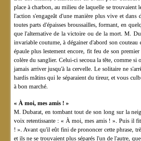
place à charbon, au milieu de laquelle se trouvaient l
l'action s'engageât d'une manière plus vive et dans 
toutes parts d'épaisses broussailles, formant, en quel
que l'alternative de la victoire ou de la mort. M. Du
invariable coutume, à dégainer d'abord son couteau de
épaule plus lestement encore, fit feu de son premier 
colère du sanglier. Celui-ci secoua la tête, comme si o
jamais arriver jusqu'à la cervelle. Le solitaire ne s'a
hardis mâtins qui le séparaient du tireur, et vous cul
à bon marché.
« À moi, mes amis ! »
M. Dubarat, en tombant tout de son long sur la neige 
voix retentissante : « À moi, mes amis ! ». Puis il f
! ». Avant qu'il eût fini de prononcer cette phrase, tr
et ils ne se trouvaient plus séparés l'un de l'autre, q