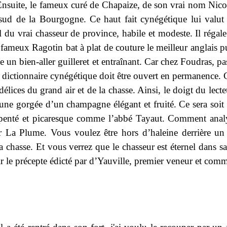
Ensuite, le fameux curé de Chapaize, de son vrai nom Nicol
 sud de la Bourgogne. Ce haut fait cynégétique lui valut u
 du vrai chasseur de province, habile et modeste. Il régale
on fameux Ragotin bat à plat de couture le meilleur anglais 
un bien-aller guilleret et entraînant. Car chez Foudras, 
 dictionnaire cynégétique doit être ouvert en permanence.
ices du grand air et de la chasse. Ainsi, le doigt du lect
re une gorgée d’un champagne élégant et fruité. Ce sera soi
nté et picaresque comme l’abbé Tayaut. Comment analyser
 La Plume. Vous voulez être hors d’haleine derrière un 
la chasse. Et vous verrez que le chasseur est éternel dans 
tir le précepte édicté par d’Yauville, premier veneur et c