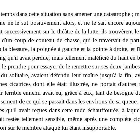
temps dans cette situation sans amener une catastrophe ; ma
 ne le sut positivement alors, et ne le sait encore aujou
t successivement sur le théâtre de la lutte, ils trouvèrent le
 d'un coup de couteau de chasse, qui le traversait de part
s la blessure, la poignée à gauche et la pointe à droite, e
ng qu'il avait perdue, mais tellement maléficié du haut en 
 le prendre pour essayer de le remettre sur ses deux jambes.
du solitaire, avaient défendu leur maître jusqu'à la fin, av
es cicatrices dont elle était illustrée, ne portait d'autres
ur terrible ennemi avait eu, grâce à eux, tant de besogne d
usement de ce qui se passait dans les environs de sa queue
res qu'il avait reçues dans cette rude échauffourée, à laque
était restée tellement sensible, même après une complète c
ion sur le membre attaqué lui étant insupportable.