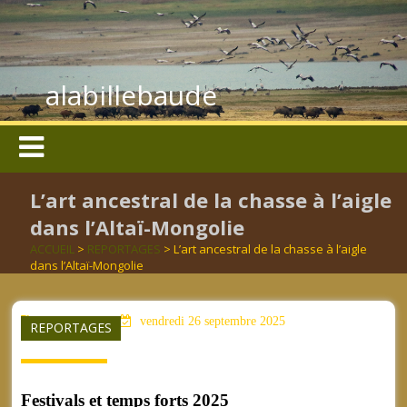
alabillebaude
L’art ancestral de la chasse à l’aigle
dans l’Altaï-Mongolie
ACCUEIL
>
REPORTAGES
> L’art ancestral de la chasse à l’aigle
dans l’Altaï-Mongolie
aucun mot clé
vendredi 26 septembre 2025
REPORTAGES
Festivals et temps forts 2025