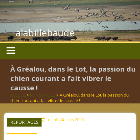
alabillebaude
À Gréalou, dans le Lot, la passion du
chien courant a fait vibrer le
causse !
ACCUEIL
>
REPORTAGES
> À Gréalou, dans le Lot, la passion du
chien courant a fait vibrer le causse !
aucun mot clé
mardi 24 mars 2026
REPORTAGES