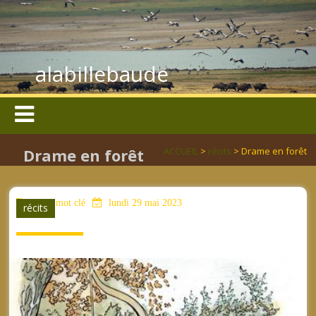
alabillebaude
Drame en forêt
ACCUEIL
>
récits
> Drame en forêt
aucun mot clé
lundi 29 mai 2023
récits