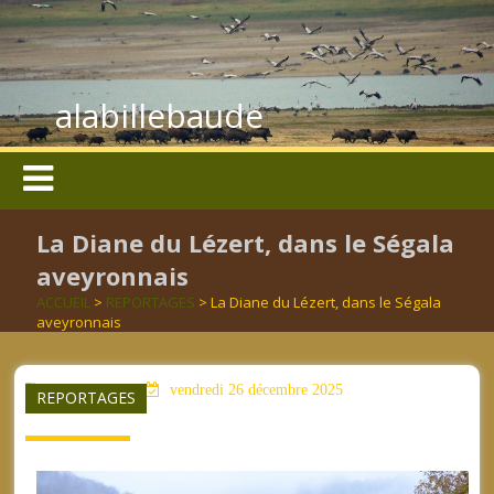
alabillebaude
La Diane du Lézert, dans le Ségala
aveyronnais
ACCUEIL
>
REPORTAGES
> La Diane du Lézert, dans le Ségala
aveyronnais
aucun mot clé
vendredi 26 décembre 2025
REPORTAGES