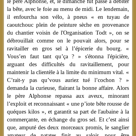
le père Alphonse, et, le dimanche fut passé à débiter
la bête, avec le foie au menu de midi. Le lendemain,
il enfourcha son vélo, à pneus « en tuyau de
caoutchouc plein de peinture sèche en provenance
du chantier voisin de l'Organisation Todt », on se
débrouillait comme on le pouvait alors, pour se
ravitailler en gros sel à l’épicerie du bourg. «
Vous’en faut tant qu’ça ? » s'étonna l'épicière,
arguant des difficultés du ravitaillement, pour
maintenir la clientèle à la limite du minimum vital. «
C’rait-y pas qu’vous auriez tué l’cochon ? »
demanda la curieuse, flairant la bonne affaire. Alors
le père Alphonse repassa aux aveux, minorant
l’exploit et reconnaissant « une p’iote bête rousse de
quéques kilos », et garantit sa part de l'aubaine à la
commerçante, en échange du gros sel. Et c’est ainsi
que, amputé des deux morceaux promis, le sanglier
amateur de patates finit au saloir, pour être