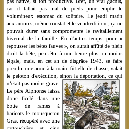
pas hâtive, si fort productive. Bref, un vrai gâchis,
car il fallait pas mal de pieds pour emplir le
volumineux estomac du solitaire. Le jeudi matin
aux aurores, même constat et le vendredi itou ; ça ne
pouvait durer sans compromettre le ravitaillement
hivernal de la famille. En d'autres temps, pour «
repousser les bêtes fauves », on aurait affûté de plein
droit la bête, peut-être à une heure plus ou moins
légale, mais, en cet an de disgrâce 1943, se faire
prendre une arme à la main, fût-elle de chasse, valait
le peloton d'exécution, sinon la déportation, ce qui
n’était pas moins grave.
Le père Alphonse laissa
donc ficelé dans une
botte de rames à
haricots le mousqueton
Gras, récupéré avec une
cartouchière et cinq