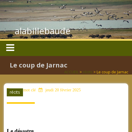
alabillebaude
Le coup de Jarnac
ACCUEIL
>
récits
> Le coup de Jarnac
aucun mot clé
jeudi 20 février 2025
récits
Le désastre