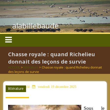
alabillebaude
Chasse royale : quand Richelieu
donnait des leçons de survie
ACCUEIL
>
littérature
> Chasse royale : quand Richelieu donnait
des leçons de survie
aucun mot clé
vendredi 19 décembre 2025
littérature
Sous le