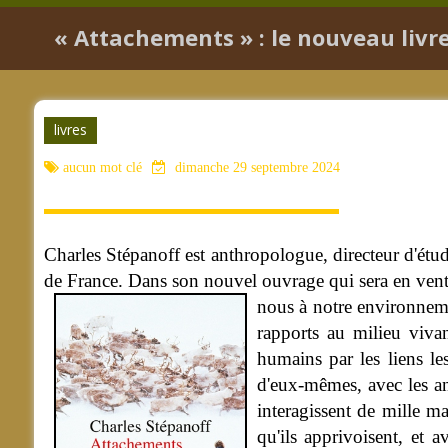
« Attachements » : le nouveau livr
livres
aucun mot clé
dimanche 29 septembre 2024
Charles Stépanoff est anthropologue, directeur d'étu
de France. Dans son nouvel ouvrage qui sera en vente
nous à notre environnem
rapports au milieu viva
humains par les liens les
d'eux-mêmes, avec les an
interagissent de mille m
qu'ils apprivoisent, et a